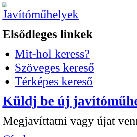
Elsődleges linkek
Mit-hol keress?
Szöveges kereső
Térképes kereső
Küldj be új javítóműhe
Megjavíttatni vagy újat ve