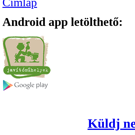
Címlap
Android app letölthető:
Küldj ne