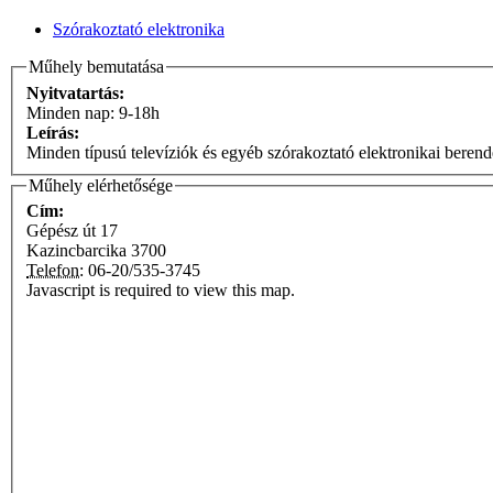
Szórakoztató elektronika
Műhely bemutatása
Nyitvatartás:
Minden nap: 9-18h
Leírás:
Minden típusú televíziók és egyéb szórakoztató elektr
Műhely elérhetősége
Cím:
Gépész út 17
Kazincbarcika
3700
Telefon:
06-20/535-3745
Javascript is required to view this map.