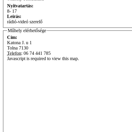
Nyitvatartás:
8- 17
Leírás:
rádió-videó szerelő
Műhely elérhetősége
Cím:
Katona J. u 1
Tolna
7130
Telefon:
06 74 441 785
Javascript is required to view this map.