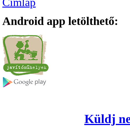
Címlap
Android app letölthető:
Küldj ne