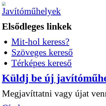
Elsődleges linkek
Mit-hol keress?
Szöveges kereső
Térképes kereső
Küldj be új javítóműhe
Megjavíttatni vagy újat ve