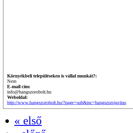
Környékbeli településeken is vállal munkát?:
Nem
E-mail cím:
info@hangszorobolt.hu
Weboldal:
http://www.hangszorobolt.hu/?page=sub&inc=hangszorojavitas
« első