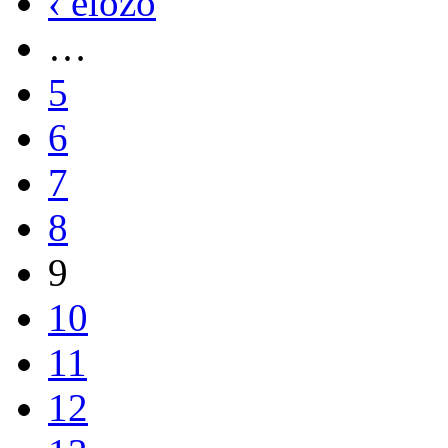
‹ előző
…
5
6
7
8
9
10
11
12