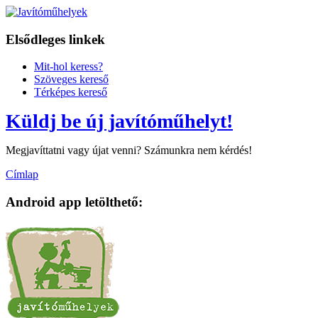
Elsődleges linkek
Mit-hol keress?
Szöveges kereső
Térképes kereső
Küldj be új javítóműhelyt!
Megjavíttatni vagy újat venni? Számunkra nem kérdés!
Címlap
Android app letölthető: