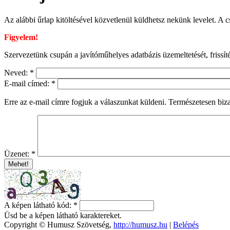
Az alábbi űrlap kitöltésével közvetlenül küldhetsz nekünk levelet. A cs
Figyelem!
Szervezetünk csupán a javítóműhelyes adatbázis üzemeltetését, frissít
Neved:
*
E-mail címed:
*
Erre az e-mail címre fogjuk a válaszunkat küldeni. Természetesen biz
Üzenet:
*
A képen látható kód:
*
Üsd be a képen látható karaktereket.
Copyright © Humusz Szövetség,
http://humusz.hu
|
Belépés