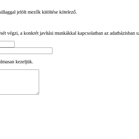
illaggal jelölt mezők kitöltése kötelező.
ését végzi, a konkrét javítási munkákkal kapcsolatban az adatbázisban 
almasan kezeljük.