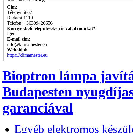
Cím:
Tétényi út 67
Budaest
1119
Telefon:
+36309420656
Környékbeli településeken is vállal munkát?:
Igen
E-mail cím:
info@klimamester.eu
Weboldal:
https://klimamester.eu
Bioptron lámpa javítá
Budapesten nyugdíjas
garanciával
Egyéb elektromos készül