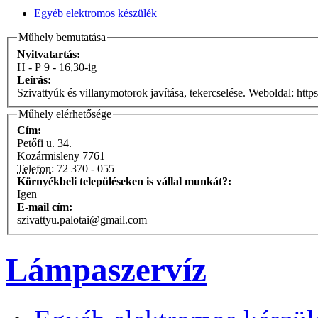
Egyéb elektromos készülék
Műhely bemutatása
Nyitvatartás:
H - P 9 - 16,30-ig
Leírás:
Szivattyúk 
Műhely elérhetősége
Cím:
Petőfi u. 34.
Kozármisleny
7761
Telefon:
72 370 - 055
Környékbeli településeken is vállal munkát?:
Igen
E-mail cím:
szivattyu.palotai@gmail.com
Lámpaszervíz