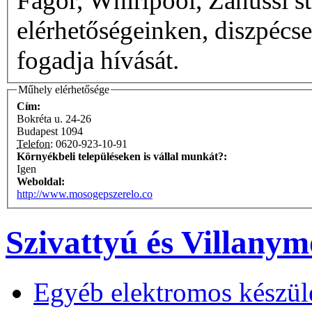
Fagor, Whirlpool, Zanussi st
elérhetőségeinken, diszpécs
fogadja hívását.
Műhely elérhetősége
Cím:
Bokréta u. 24-26
Budapest
1094
Telefon:
0620-923-10-91
Környékbeli településeken is vállal munkát?:
Igen
Weboldal:
http://www.mosogepszerelo.co
Szivattyú és Villanym
Egyéb elektromos készül