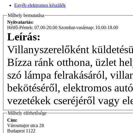
Egyéb elektromos készülék
Műhely bemutatása
Nyitvatartás:
Hétfő-Péntek: 07.00-20.00 Szombat-vasárnap: 10.00-18.00
Leírás:
Villanyszerelőként küldetés
Bízza ránk otthona, üzlet hel
szó lámpa felrakásáról, villa
bekötéséről, elektromos autó
vezetékek cseréjéről vagy el
Műhely elérhetősége
Cím:
Városmajor utca 28
Budapest
1122