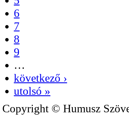
5
6
7
8
9
…
következő ›
utolsó »
Copyright © Humusz Szöve