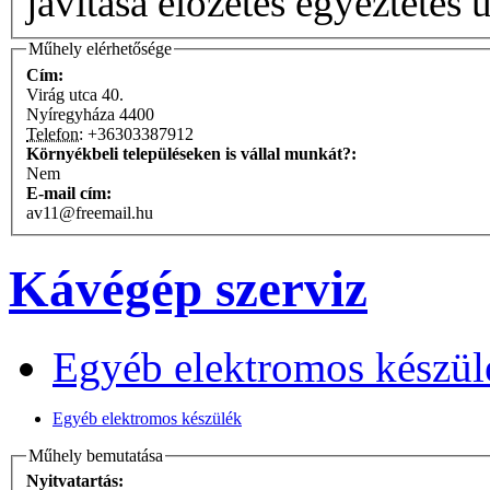
javítása előzetes egyeztetés u
Műhely elérhetősége
Cím:
Virág utca 40.
Nyíregyháza
4400
Telefon:
+36303387912
Környékbeli településeken is vállal munkát?:
Nem
E-mail cím:
av11@freemail.hu
Kávégép szerviz
Egyéb elektromos készül
Egyéb elektromos készülék
Műhely bemutatása
Nyitvatartás: