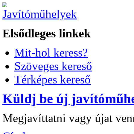
Elsődleges linkek
Mit-hol keress?
Szöveges kereső
Térképes kereső
Küldj be új javítóműhe
Megjavíttatni vagy újat ve