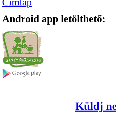
Címlap
Android app letölthető:
Küldj ne