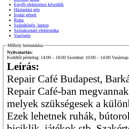
Egyéb elektromos készülék
Háztartási gép
Irodai gépek
Ruha
Számítógép, laptop
Szórakoztató elektronika
Varrógép
Műhely bemutatása
Nyitvatartás:
Keddtől péntekig: 14:00 – 18:00 Szombat: 10:00 – 14:00 Vasárnap 
Leírás:
Repair Café Budapest, Barkác
Repair Café-ban megvannak 
melyek szükségesek a külön
Ezek lehetnek ruhák, bútoro
biciklik, játékok stb. Szakért