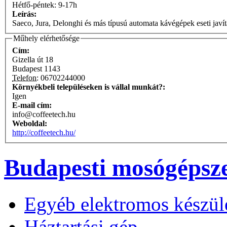
Hétfő-péntek: 9-17h
Leírás:
Saeco, Jura, Delonghi és más típusú automata kávégépek eseti javítás
Műhely elérhetősége
Cím:
Gizella út 18
Budapest
1143
Telefon:
06702244000
Környékbeli településeken is vállal munkát?:
Igen
E-mail cím:
info@coffeetech.hu
Weboldal:
http://coffeetech.hu/
Budapesti mosógépsze
Egyéb elektromos készül
Háztartási gép