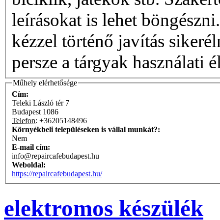
leírásokat is lehet böngészni. A hely egyszerre szól a saj
kézzel történő javítás siker
persze a tárgyak használati 
Műhely elérhetősége
Cím:
Teleki László tér 7
Budapest
1086
Telefon:
+36205148496
Környékbeli településeken is vállal munkát?:
Nem
E-mail cím:
info@repaircafebudapest.hu
Weboldal:
https://repaircafebudapest.hu/
elektromos készülék