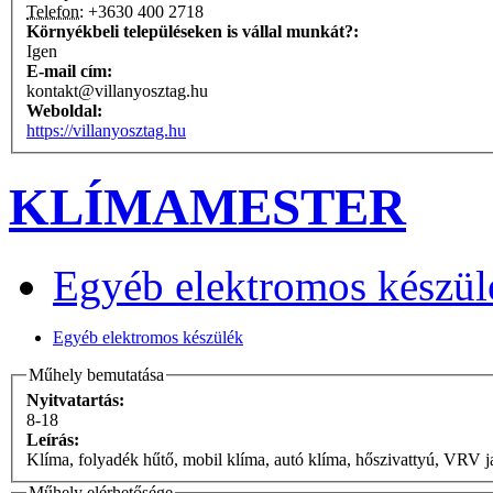
Telefon:
+3630 400 2718
Környékbeli településeken is vállal munkát?:
Igen
E-mail cím:
kontakt@villanyosztag.hu
Weboldal:
https://villanyosztag.hu
KLÍMAMESTER
Egyéb elektromos készül
Egyéb elektromos készülék
Műhely bemutatása
Nyitvatartás:
8-18
Leírás:
Klíma, folyadék hűtő, mobil klíma, autó klíma, hőszivattyú, VRV ja
Műhely elérhetősége