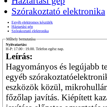
Háztartási gép
Szórakoztató elektronika
Egyéb elektromos készülék
Háztartási gép
Szórakoztató elektronika
Műhely bemutatása
Nyitvatartás:
H-P: 17.00 : 19.00. Telefon egész nap.
Leírás:
Hagyományos és legújabb te
egyéb szórakoztatóelektronik
eszközök közül, mikrohullám
főzőlap javítás. Kiépített kazán, mosógép stb. vezérlőpanelek