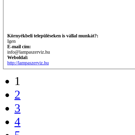
Környékbeli településeken is vállal munkát?:
Igen
E-mail cím:
info@lampaszerviz.hu
Weboldal:
http://lampaszerviz.hu
1
2
3
4