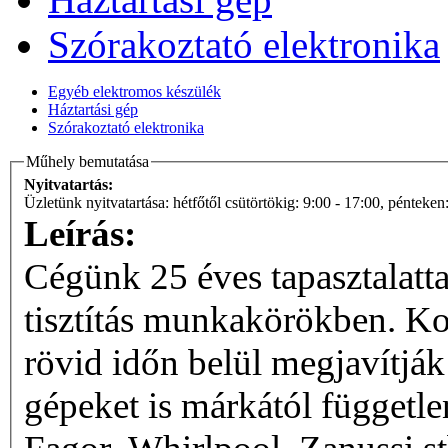
Szórakoztató elektronika
Egyéb elektromos készülék
Háztartási gép
Szórakoztató elektronika
Műhely bemutatása
Nyitvatartás:
Üzletünk nyitvat
Leírás:
Cégünk 25 éves tapasztalatt
tisztítás munkakörökben. Ko
rövid időn belül megjavítják
gépeket is márkától függetle