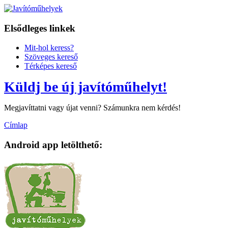
Elsődleges linkek
Mit-hol keress?
Szöveges kereső
Térképes kereső
Küldj be új javítóműhelyt!
Megjavíttatni vagy újat venni? Számunkra nem kérdés!
Címlap
Android app letölthető: