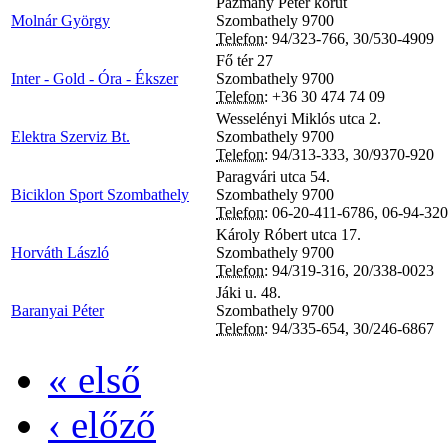
Pázmány Péter körút
Molnár György
Szombathely
9700
Telefon:
94/323-766, 30/530-4909
Fő tér 27
Inter - Gold - Óra - Ékszer
Szombathely
9700
Telefon:
+36 30 474 74 09
Wesselényi Miklós utca 2.
Elektra Szerviz Bt.
Szombathely
9700
Telefon:
94/313-333, 30/9370-920
Paragvári utca 54.
Biciklon Sport Szombathely
Szombathely
9700
Telefon:
06-20-411-6786, 06-94-32
Károly Róbert utca 17.
Horváth László
Szombathely
9700
Telefon:
94/319-316, 20/338-0023
Jáki u. 48.
Baranyai Péter
Szombathely
9700
Telefon:
94/335-654, 30/246-6867
« első
‹ előző