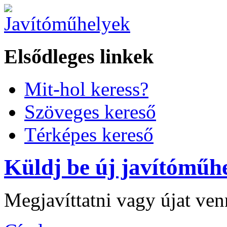
Elsődleges linkek
Mit-hol keress?
Szöveges kereső
Térképes kereső
Küldj be új javítóműhe
Megjavíttatni vagy újat ve