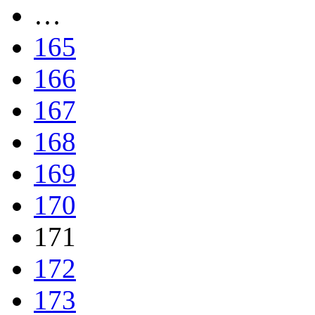
…
165
166
167
168
169
170
171
172
173