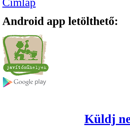
Címlap
Android app letölthető:
Küldj ne