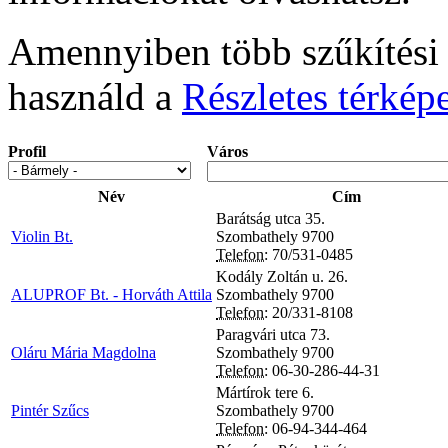
Amennyiben több szűkítési l
használd a
Részletes térkép
Profil
Város
Név
Cím
Barátság utca 35.
Violin Bt.
Szombathely
9700
Telefon:
70/531-0485
Kodály Zoltán u. 26.
ALUPROF Bt. - Horváth Attila
Szombathely
9700
Telefon:
20/331-8108
Paragvári utca 73.
Oláru Mária Magdolna
Szombathely
9700
Telefon:
06-30-286-44-31
Mártírok tere 6.
Pintér Szűcs
Szombathely
9700
Telefon:
06-94-344-464