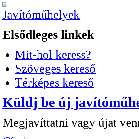
Elsődleges linkek
Mit-hol keress?
Szöveges kereső
Térképes kereső
Küldj be új javítóműhe
Megjavíttatni vagy újat ve