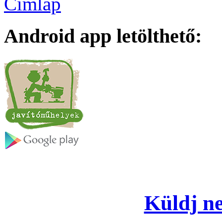
Címlap
Android app letölthető:
Küldj ne