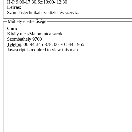
H-P 9:00-17:30,Sz:10:00- 12:30
Leírás:
Számítástechnikai szaküzlet és szerviz.
Műhely elérhetősége
Cím:
Király utca-Malom utca sarok
Szombathely
9700
Telefon:
06-94-345-878, 06-70-544-1955
Javascript is required to view this map.