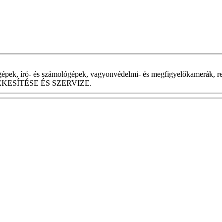
épek, író- és számológépek, vagyonvédelmi- és megfigyelőkamerák, rejt
k ÉRTÉKESÍTÉSE ÉS SZERVIZE.