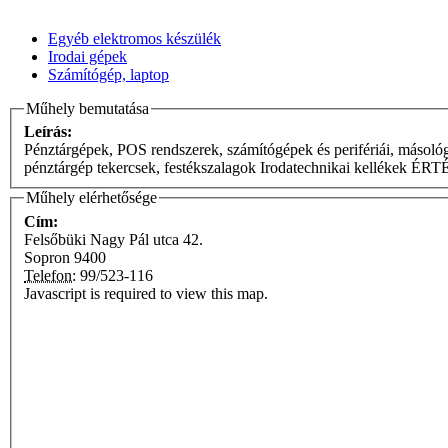
Egyéb elektromos készülék
Irodai gépek
Számítógép, laptop
Műhely bemutatása
Leírás:
Pénztárgépek, POS rendszerek, számítógépek és perifériái, másológ
pénztárgép tekercsek, festékszalagok Irodatechnikai kelléke
Műhely elérhetősége
Cím:
Felsőbüki Nagy Pál utca 42.
Sopron
9400
Telefon:
99/523-116
Javascript is required to view this map.