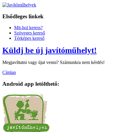
Elsődleges linkek
Mit-hol keress?
Szöveges kereső
Térképes kereső
Küldj be új javítóműhelyt!
Megjavíttatni vagy újat venni? Számunkra nem kérdés!
Címlap
Android app letölthető: