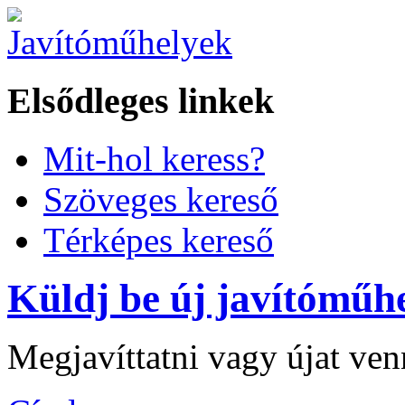
Elsődleges linkek
Mit-hol keress?
Szöveges kereső
Térképes kereső
Küldj be új javítóműhe
Megjavíttatni vagy újat ve