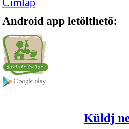
Címlap
Android app letölthető:
Küldj ne