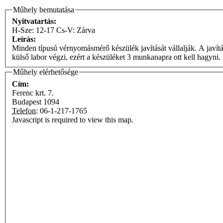
Műhely bemutatása
Nyitvatartás:
H-Sze: 12-17 Cs-V: Zárva
Leírás:
Minden típusú vérnyomásmérő készülék javítását vállalják. A javításokat az ésszerűség határái
külső labor végzi, ezért a készüléket 3 munkanapra ott kell hagyni.
Műhely elérhetősége
Cím:
Ferenc krt. 7.
Budapest
1094
Telefon:
06-1-217-1765
Javascript is required to view this map.