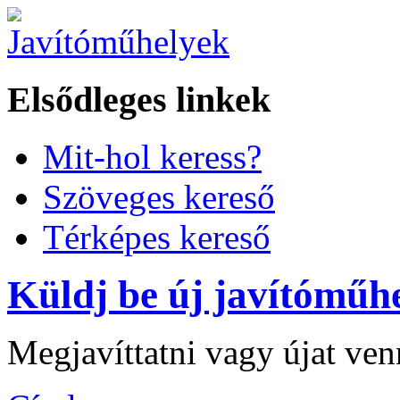
Elsődleges linkek
Mit-hol keress?
Szöveges kereső
Térképes kereső
Küldj be új javítóműhe
Megjavíttatni vagy újat ve