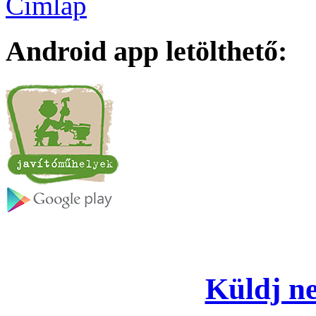
Címlap
Android app letölthető:
Küldj ne