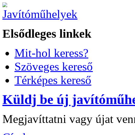
Elsődleges linkek
Mit-hol keress?
Szöveges kereső
Térképes kereső
Küldj be új javítóműhe
Megjavíttatni vagy újat ve