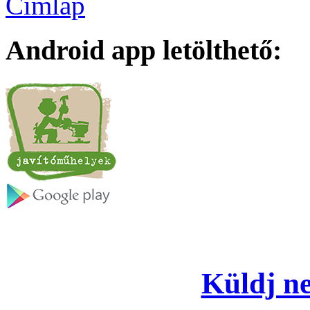
Címlap
Android app letölthető:
Küldj ne