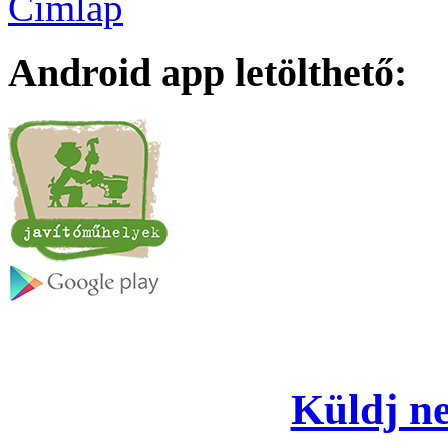
Címlap
Android app letölthető:
Küldj ne