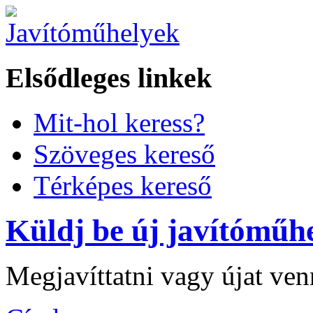
Elsődleges linkek
Mit-hol keress?
Szöveges kereső
Térképes kereső
Küldj be új javítóműhe
Megjavíttatni vagy újat ve