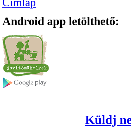
Címlap
Android app letölthető:
Küldj ne