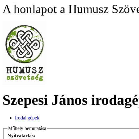
A honlapot a Humusz Szövet
Szepesi János irodag
Irodai gépek
Műhely bemutatása
Nyitvatartás: