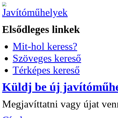
Elsődleges linkek
Mit-hol keress?
Szöveges kereső
Térképes kereső
Küldj be új javítóműhe
Megjavíttatni vagy újat ve