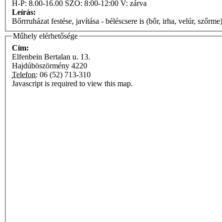
H-P: 8.00-16.00 SZO: 8:00-12:00 V: zárva
Leírás:
Bőrrruházat festése, javítása - béléscsere is (bőr, irha, velúr, szőr
Műhely elérhetősége
Cím:
Elfenbein Bertalan u. 13.
Hajdúböszörmény
4220
Telefon:
06 (52) 713-310
Javascript is required to view this map.