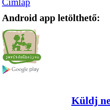
Címlap
Android app letölthető:
Küldj ne