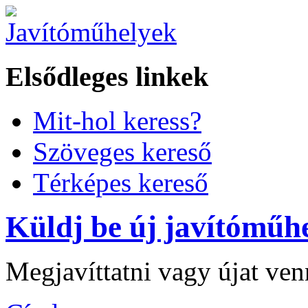
Elsődleges linkek
Mit-hol keress?
Szöveges kereső
Térképes kereső
Küldj be új javítóműhe
Megjavíttatni vagy újat ve