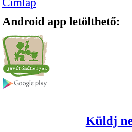
Címlap
Android app letölthető:
Küldj ne