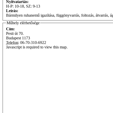
Nyitvatartás:
H-P: 10-18, SZ: 9-13
Leírás:
Bármilyen ruhanemű igazítása, függönyvarrás, foltozás, átvarrás, ág
Műhely elérhetősége
Cím:
Pesti út 70.
Budapest
1173
Telefon:
06-70-310-6922
Javascript is required to view this map.