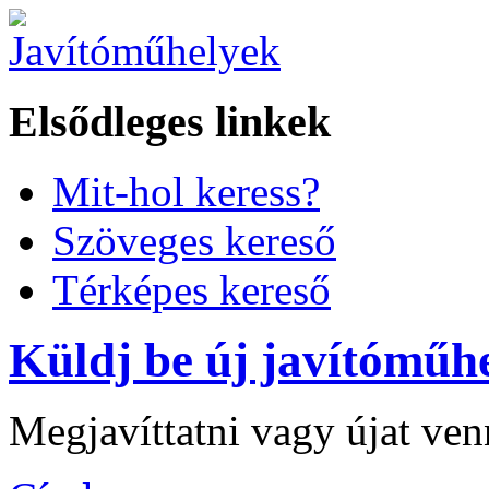
Elsődleges linkek
Mit-hol keress?
Szöveges kereső
Térképes kereső
Küldj be új javítóműhe
Megjavíttatni vagy újat ve