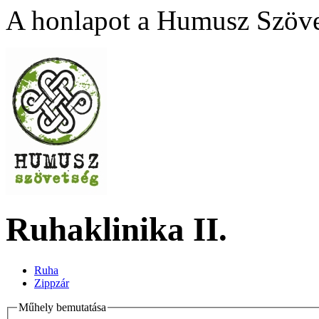
A honlapot a Humusz Szövet
Ruhaklinika II.
Ruha
Zippzár
Műhely bemutatása