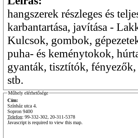
Leírás:
hangszerek részleges és teljes
karbantartása, javítása - Lakkozás, ezüstözés - Vonószőrözés -
Kulcsok, gombok, gépezetek,
puha- és keménytokok, húrtar
gyanták, tisztítók, fényezők
stb.
Műhely elérhetősége
Cím:
Színház utca 4.
Sopron
9400
Telefon:
99-332-302, 20-311-5378
Javascript is required to view this map.