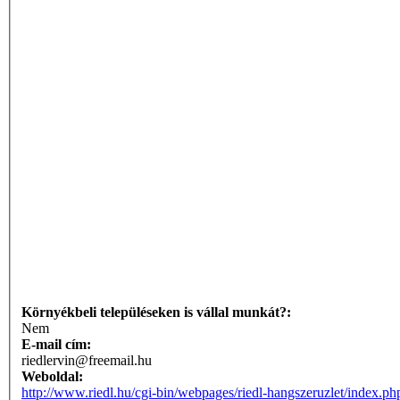
Környékbeli településeken is vállal munkát?:
Nem
E-mail cím:
riedlervin@freemail.hu
Weboldal:
http://www.riedl.hu/cgi-bin/webpages/riedl-hangszeruzlet/index.ph