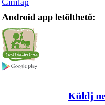
Címlap
Android app letölthető:
Küldj ne