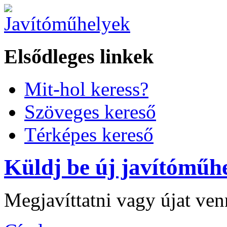
Elsődleges linkek
Mit-hol keress?
Szöveges kereső
Térképes kereső
Küldj be új javítóműhe
Megjavíttatni vagy újat ve