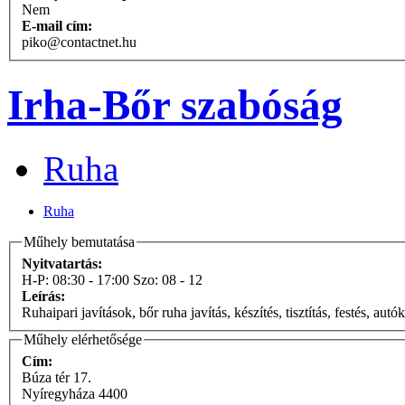
Nem
E-mail cím:
piko@contactnet.hu
Irha-Bőr szabóság
Ruha
Ruha
Műhely bemutatása
Nyitvatartás:
H-P: 08:30 - 17:00 Szo: 08 - 12
Leírás:
Ruhaipari javítások, bőr ruha javítás, készítés, tisztítás, festés, autók
Műhely elérhetősége
Cím:
Búza tér 17.
Nyíregyháza
4400