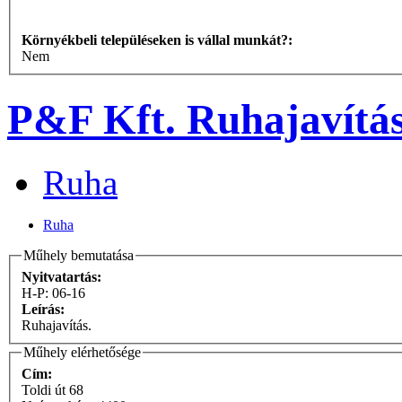
Környékbeli településeken is vállal munkát?:
Nem
P&F Kft. Ruhajavítás
Ruha
Ruha
Műhely bemutatása
Nyitvatartás:
H-P: 06-16
Leírás:
Ruhajavítás.
Műhely elérhetősége
Cím:
Toldi út 68