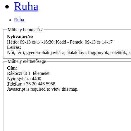
Ruha
Ruha
Műhely bemutatása
Nyitvatartás:
Hétfő: 09-13 és 14-16:30; Kedd - Péntek: 09-13 és 14-17
Leírás:
Női, férfi, gyerekruhák javítása, átalakítása, függönyök, sötétítők, k
Műhely elérhetősége
Cím:
Rákóczi út 1. félemelet
Nyíregyháza
4400
Telefon:
+36 20 446 5958
Javascript is required to view this map.