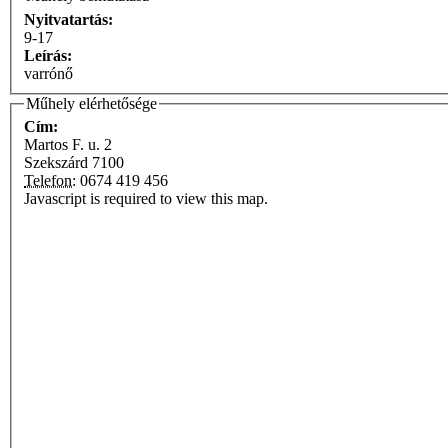
Nyitvatartás:
9-17
Leírás:
varrónő
Műhely elérhetősége
Cím:
Martos F. u. 2
Szekszárd
7100
Telefon:
0674 419 456
Javascript is required to view this map.