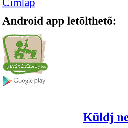
Címlap
Android app letölthető:
Küldj ne