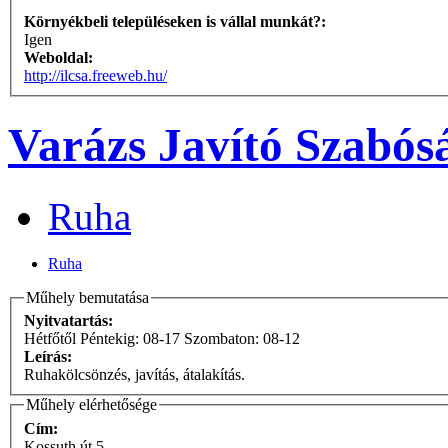
Környékbeli településeken is vállal munkát?:
Igen
Weboldal:
http://ilcsa.freeweb.hu/
Varázs Javító Szabós
Ruha
Ruha
Műhely bemutatása
Nyitvatartás:
Hétfőtől Péntekig: 08-17 Szombaton: 08-12
Leírás:
Ruhakölcsönzés, javítás, átalakítás.
Műhely elérhetősége
Cím:
Kossuth út 5.