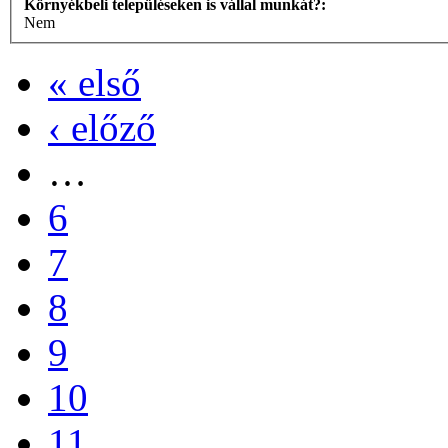
Környékbeli településeken is vállal munkát?:
Nem
« első
‹ előző
…
6
7
8
9
10
11