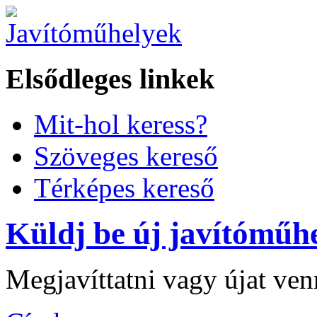
Elsődleges linkek
Mit-hol keress?
Szöveges kereső
Térképes kereső
Küldj be új javítóműhe
Megjavíttatni vagy újat ve