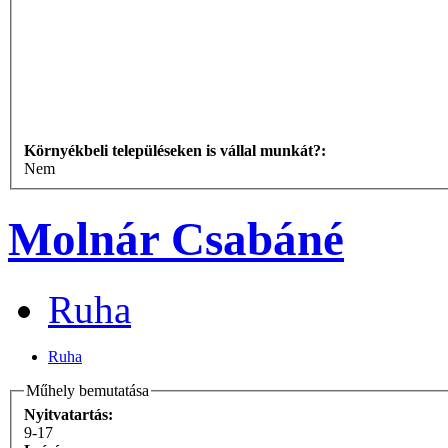
Környékbeli településeken is vállal munkát?:
Nem
Molnár Csabáné
Ruha
Ruha
Műhely bemutatása
Nyitvatartás:
9-17