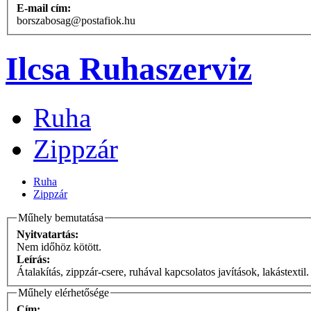
E-mail cím:
borszabosag@postafiok.hu
Ilcsa Ruhaszerviz
Ruha
Zippzár
Ruha
Zippzár
Műhely bemutatása
Nyitvatartás:
Nem időhöz kötött.
Leírás:
Átalakítás, zippzár-csere, ruhával kapcsolatos javítások, lakástextil
Műhely elérhetősége
Cím: