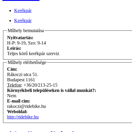
Kerékpár
Kerékpár
Műhely bemutatása
Nyitvatartás:
H-P: 9-19, Szo: 9-14
Leírás:
Teljes körű kerékpár szerviz
Műhely elérhetősége
Cím:
Rákoczi utca 51.
Budapest
1161
Telefon:
+36/20/213-25-15
Környékbeli településeken is vállal munkát?:
Nem
E-mail cím:
rakoczi@ridebike.hu
Weboldal:
http://ridebike.hu