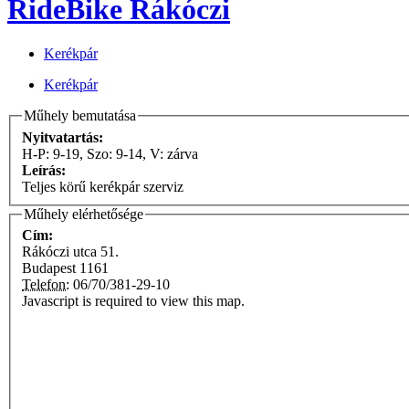
RideBike Rákóczi
Kerékpár
Kerékpár
Műhely bemutatása
Nyitvatartás:
H-P: 9-19, Szo: 9-14, V: zárva
Leírás:
Teljes körű kerékpár szerviz
Műhely elérhetősége
Cím:
Rákóczi utca 51.
Budapest
1161
Telefon:
06/70/381-29-10
Javascript is required to view this map.