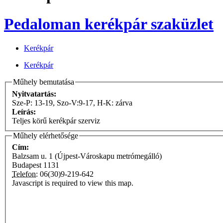
Pedaloman kerékpár szaküzlet
Kerékpár
Kerékpár
Műhely bemutatása
Nyitvatartás:
Sze-P: 13-19, Szo-V:9-17, H-K: zárva
Leírás:
Teljes körű kerékpár szerviz
Műhely elérhetősége
Cím:
Balzsam u. 1 (Újpest-Városkapu metrómegálló)
Budapest
1131
Telefon:
06(30)9-219-642
Javascript is required to view this map.