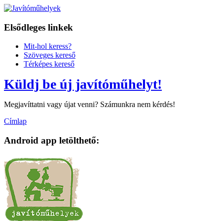
Elsődleges linkek
Mit-hol keress?
Szöveges kereső
Térképes kereső
Küldj be új javítóműhelyt!
Megjavíttatni vagy újat venni? Számunkra nem kérdés!
Címlap
Android app letölthető: