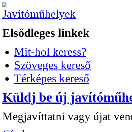
Elsődleges linkek
Mit-hol keress?
Szöveges kereső
Térképes kereső
Küldj be új javítóműhe
Megjavíttatni vagy újat ve