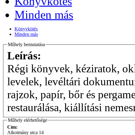
Könyvkötés
Minden más
Könyvkötés
Minden más
Műhely bemutatása
Leírás:
Régi könyvek, kéziratok, ok
levelek, levéltári dokument
rajzok, papír, bőr és pergam
restaurálása, kiállítási neme
Műhely elérhetősége
Cím:
Alkotmány utca 14