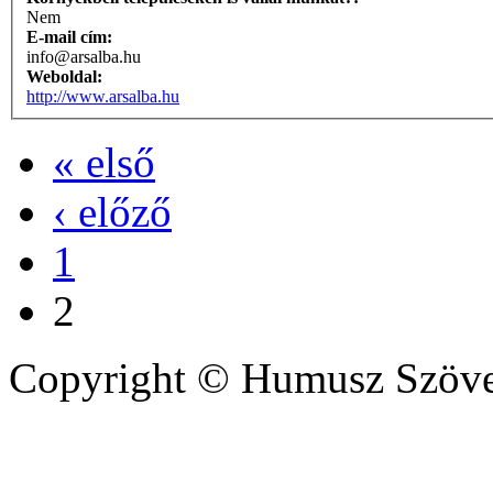
Nem
E-mail cím:
info@arsalba.hu
Weboldal:
http://www.arsalba.hu
« első
‹ előző
1
2
Copyright © Humusz Szöve