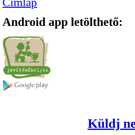
Címlap
Android app letölthető:
Küldj ne