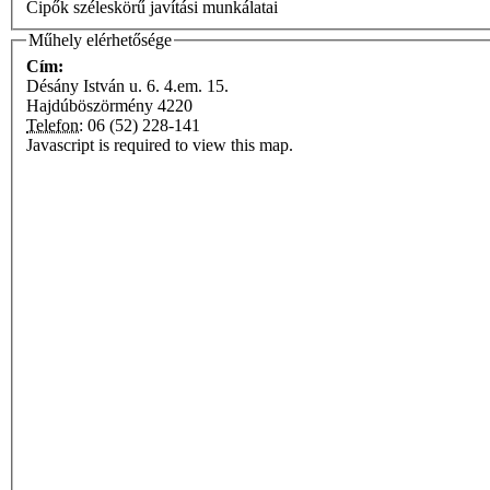
Cipők széleskörű javítási munkálatai
Műhely elérhetősége
Cím:
Désány István u. 6. 4.em. 15.
Hajdúböszörmény
4220
Telefon:
06 (52) 228-141
Javascript is required to view this map.