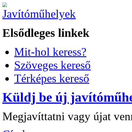
Elsődleges linkek
Mit-hol keress?
Szöveges kereső
Térképes kereső
Küldj be új javítóműhe
Megjavíttatni vagy újat ve