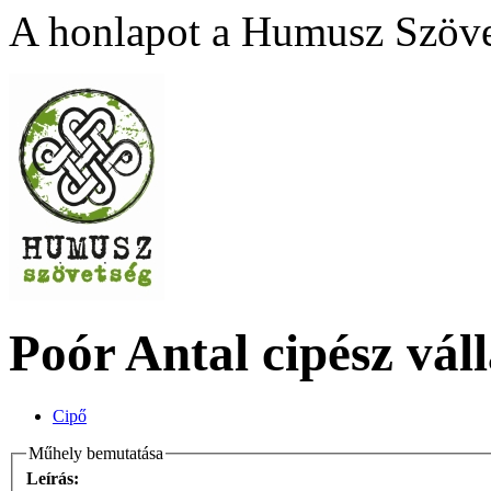
A honlapot a Humusz Szövet
Poór Antal cipész vál
Cipő
Műhely bemutatása
Leírás: