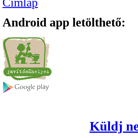
Címlap
Android app letölthető:
Küldj ne