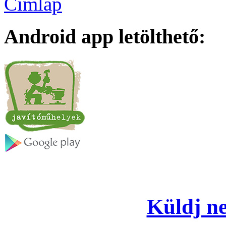
Címlap
Android app letölthető:
Küldj ne