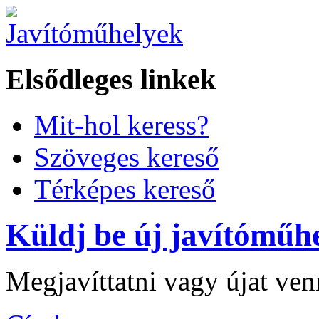
Elsődleges linkek
Mit-hol keress?
Szöveges kereső
Térképes kereső
Küldj be új javítóműhe
Megjavíttatni vagy újat ve