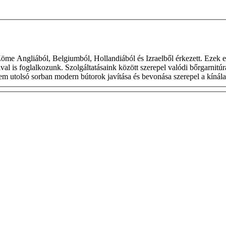
diából és Izraelből érkezett. Ezek egyedi megrendelések voltak. Jelenleg is főleg Stil bútor újra
ával is foglalkozunk. Szolgáltatásaink között szerepel valódi bőrgarnitú
Nem utolsó sorban modern bútorok javítása és bevonása szerepel a kínál