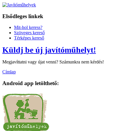
Elsődleges linkek
Mit-hol keress?
Szöveges kereső
Térképes kereső
Küldj be új javítóműhelyt!
Megjavíttatni vagy újat venni? Számunkra nem kérdés!
Címlap
Android app letölthető: