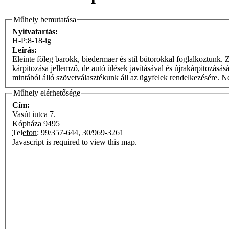
Műhely bemutatása
Nyitvatartás:
H-P:8-18-ig
Leírás:
Eleinte főleg barokk, biedermaer és stil bútorokkal foglalkoztunk. Zöme Angliából, Belgiumból, Hollan
kárpitozása jellemző, de autó ülések javításával és újrakárpitozásás
mintából álló szövetválasztékunk áll az ügyfelek rendelkezésére. 
Műhely elérhetősége
Cím:
Vasút iutca 7.
Kópháza
9495
Telefon:
99/357-644, 30/969-3261
Javascript is required to view this map.