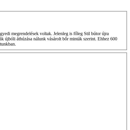
rák újbóli áthúzása nálunk vásárolt bőr minták szerint. Ehhez 600
atunkban.