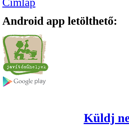
Címlap
Android app letölthető:
Küldj ne