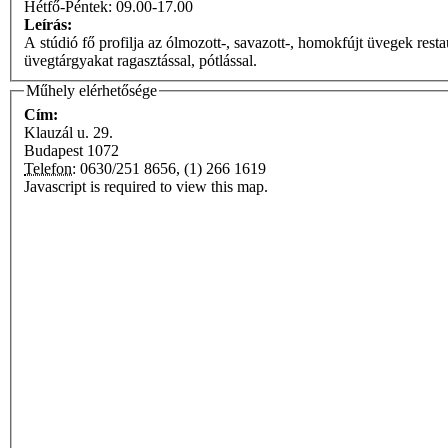
Hétfő-Péntek: 09.00-17.00
Leírás:
A stúdió fő profilja az ólmozott-, savazott-, homokfújt üvegek rest
üvegtárgyakat ragasztással, pótlással.
Műhely elérhetősége
Cím:
Klauzál u. 29.
Budapest
1072
Telefon:
0630/251 8656, (1) 266 1619
Javascript is required to view this map.