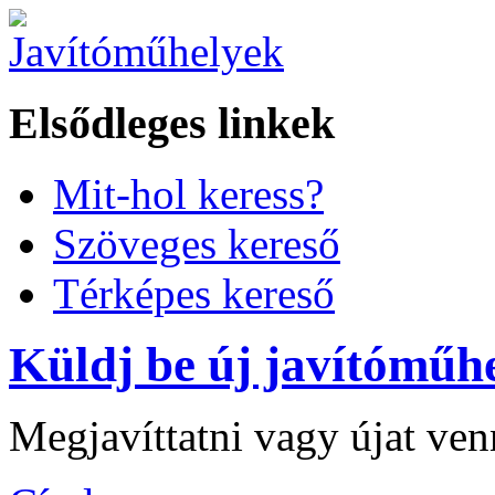
Elsődleges linkek
Mit-hol keress?
Szöveges kereső
Térképes kereső
Küldj be új javítóműhe
Megjavíttatni vagy újat ve