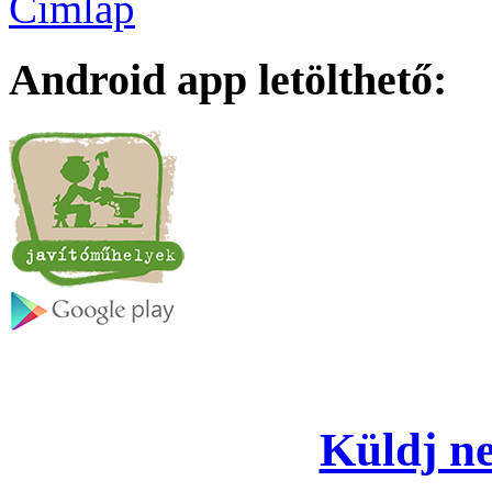
Címlap
Android app letölthető:
Küldj ne