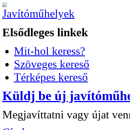
Elsődleges linkek
Mit-hol keress?
Szöveges kereső
Térképes kereső
Küldj be új javítóműhe
Megjavíttatni vagy újat ve