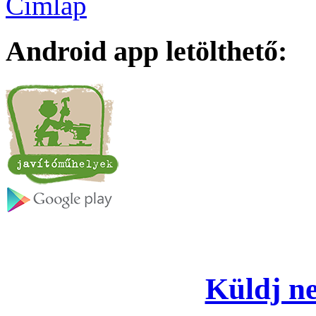
Címlap
Android app letölthető:
Küldj ne