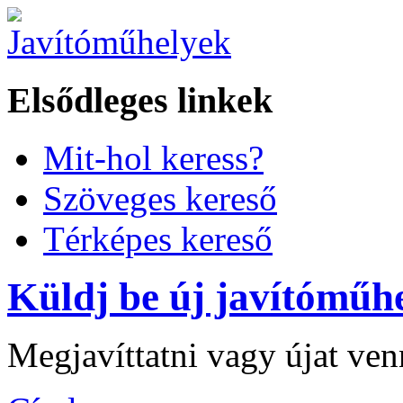
Elsődleges linkek
Mit-hol keress?
Szöveges kereső
Térképes kereső
Küldj be új javítóműhe
Megjavíttatni vagy újat ve