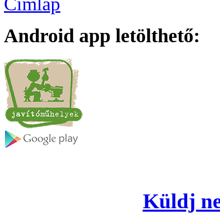
Címlap
Android app letölthető:
Küldj ne