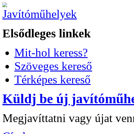
Elsődleges linkek
Mit-hol keress?
Szöveges kereső
Térképes kereső
Küldj be új javítóműhe
Megjavíttatni vagy újat ve