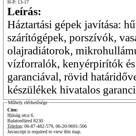
H-P: 13-17
Leírás:
Háztartási gépek javítása: h
szárítógépek, porszívók, vas
olajradiátorok, mikrohullám
vízforralók, kenyérpirítók és
garanciával, rövid határidővel. 2003 óta az ARDO Z
készülékek hivatalos garanc
Műhely elérhetősége
Cím:
Ifjúság utca 6.
Balatonfüred
8230
Telefon:
06-87-482-579, 06-20-9691-506
Javascript is required to view this map.