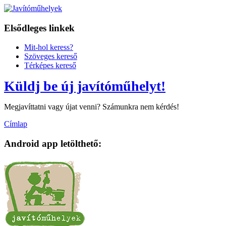
Elsődleges linkek
Mit-hol keress?
Szöveges kereső
Térképes kereső
Küldj be új javítóműhelyt!
Megjavíttatni vagy újat venni? Számunkra nem kérdés!
Címlap
Android app letölthető: