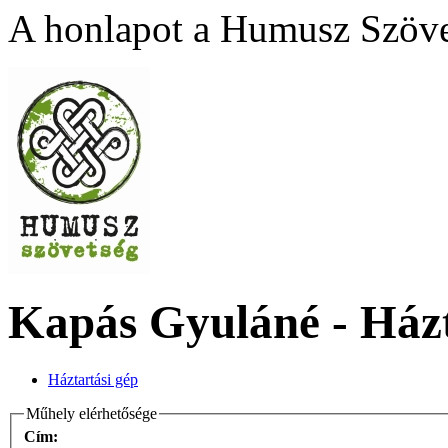
A honlapot a Humusz Szövet
Kapás Gyuláné - Házt
Háztartási gép
Műhely elérhetősége
Cím: