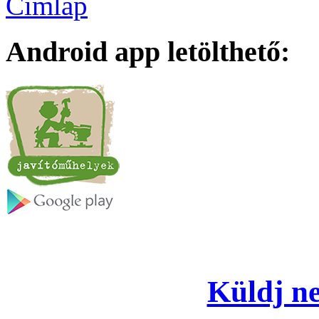
Címlap
Android app letölthető:
Küldj ne