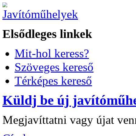
Elsődleges linkek
Mit-hol keress?
Szöveges kereső
Térképes kereső
Küldj be új javítóműhe
Megjavíttatni vagy újat ve