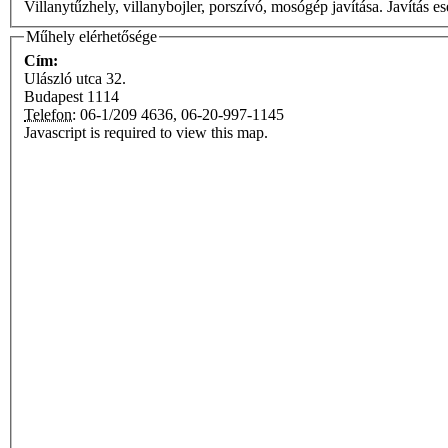
Villanytűzhely, villanybojler, porszívó, mosógép javítása. Javítás ese
Műhely elérhetősége
Cím:
Ulászló utca 32.
Budapest
1114
Telefon:
06-1/209 4636, 06-20-997-1145
Javascript is required to view this map.