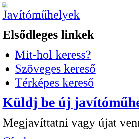
Elsődleges linkek
Mit-hol keress?
Szöveges kereső
Térképes kereső
Küldj be új javítóműhe
Megjavíttatni vagy újat ve