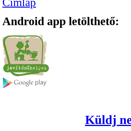
Címlap
Android app letölthető:
Küldj ne