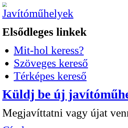
Elsődleges linkek
Mit-hol keress?
Szöveges kereső
Térképes kereső
Küldj be új javítóműhe
Megjavíttatni vagy újat ve