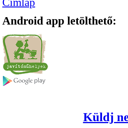
Címlap
Android app letölthető:
Küldj ne