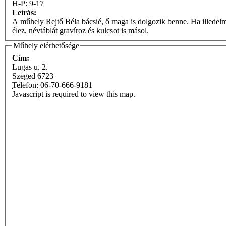
H-P: 9-17
Leírás:
A műhely Rejtő Béla bácsié, ő maga is dolgozik benne. Ha illedelm
élez, névtáblát gravíroz és kulcsot is másol.
Műhely elérhetősége
Cím:
Lugas u. 2.
Szeged
6723
Telefon:
06-70-666-9181
Javascript is required to view this map.