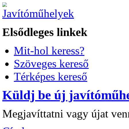
Elsődleges linkek
Mit-hol keress?
Szöveges kereső
Térképes kereső
Küldj be új javítóműhe
Megjavíttatni vagy újat ve