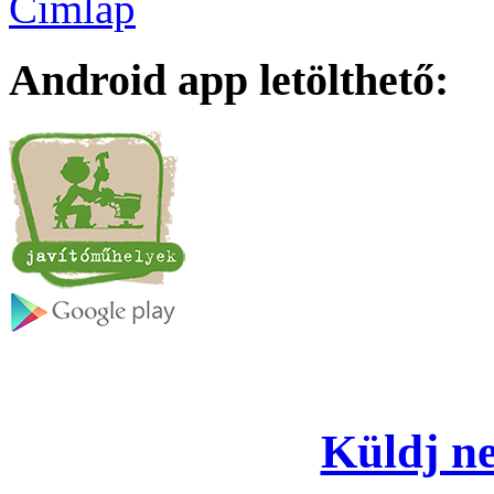
Címlap
Android app letölthető:
Küldj ne