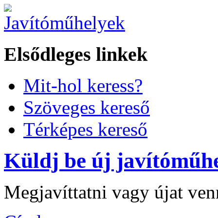
Elsődleges linkek
Mit-hol keress?
Szöveges kereső
Térképes kereső
Küldj be új javítóműhe
Megjavíttatni vagy újat ve