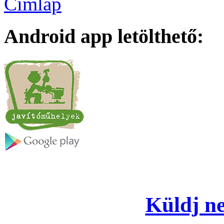
Címlap
Android app letölthető:
Küldj ne