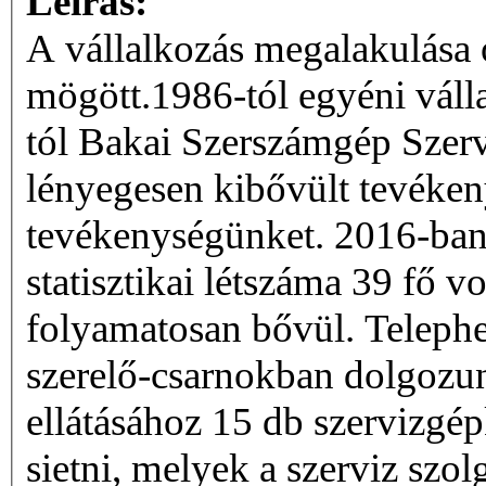
Leírás:
A vállalkozás megalakulása 
mögött.1986-tól egyéni váll
tól Bakai Szerszámgép Szerv
lényegesen kibővült tevékeny
tevékenységünket. 2016-ban 
statisztikai létszáma 39 fő v
folyamatosan bővül. Telephel
szerelő-csarnokban dolgozun
ellátásához 15 db szervizgép
sietni, melyek a szerviz szo