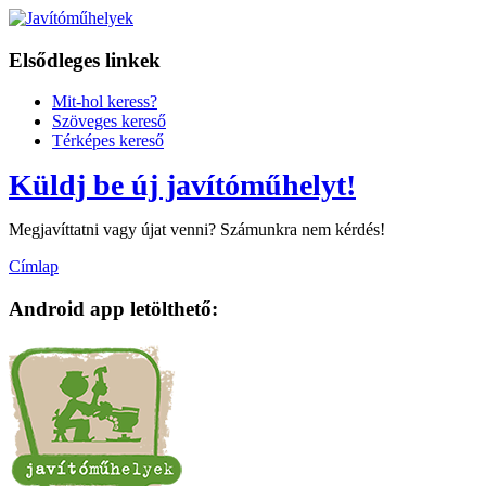
Elsődleges linkek
Mit-hol keress?
Szöveges kereső
Térképes kereső
Küldj be új javítóműhelyt!
Megjavíttatni vagy újat venni? Számunkra nem kérdés!
Címlap
Android app letölthető: