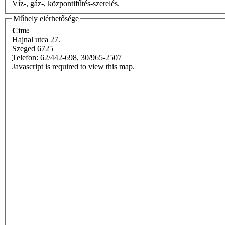
Víz-, gáz-, központifűtés-szerelés.
Műhely elérhetősége
Cím:
Hajnal utca 27.
Szeged
6725
Telefon:
62/442-698, 30/965-2507
Javascript is required to view this map.