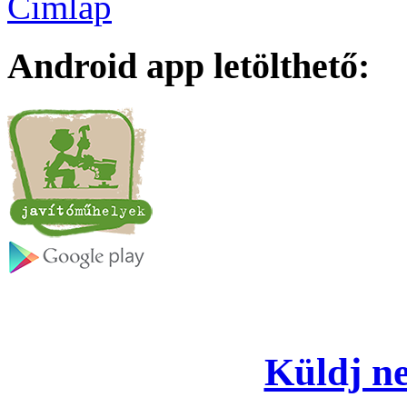
Címlap
Android app letölthető:
Küldj ne