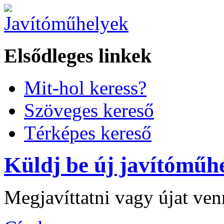
Elsődleges linkek
Mit-hol keress?
Szöveges kereső
Térképes kereső
Küldj be új javítóműhe
Megjavíttatni vagy újat ve