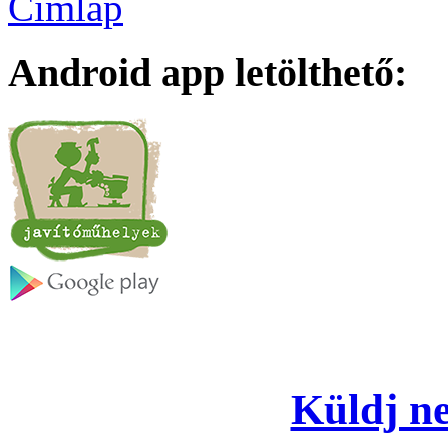
Címlap
Android app letölthető:
Küldj ne