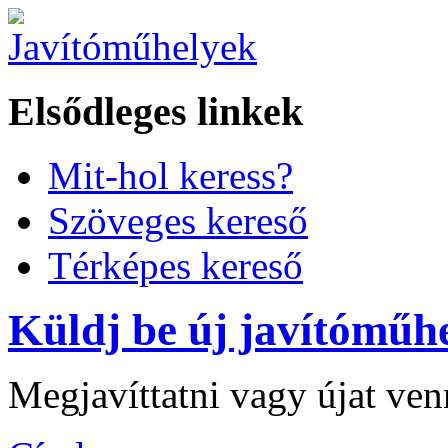
Elsődleges linkek
Mit-hol keress?
Szöveges kereső
Térképes kereső
Küldj be új javítóműhe
Megjavíttatni vagy újat ve