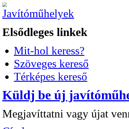
Elsődleges linkek
Mit-hol keress?
Szöveges kereső
Térképes kereső
Küldj be új javítóműhe
Megjavíttatni vagy újat ve