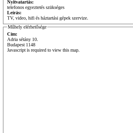
Nyitvatartás:
telefonos egyeztetés szükséges
Leírás:
TV, video, hifi és háztartási gépek szervize.
Műhely elérhetősége
Cím:
Adria sétány 10.
Budapest
1148
Javascript is required to view this map.