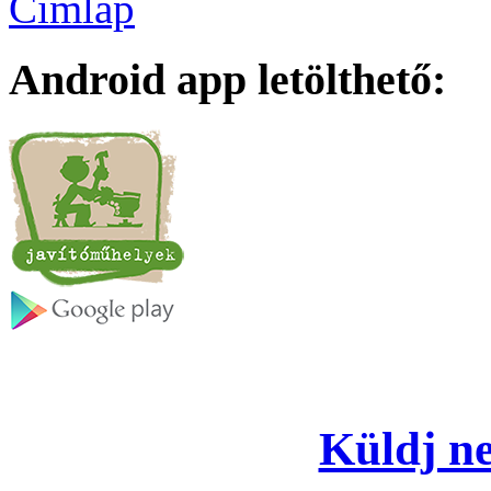
Címlap
Android app letölthető:
Küldj ne